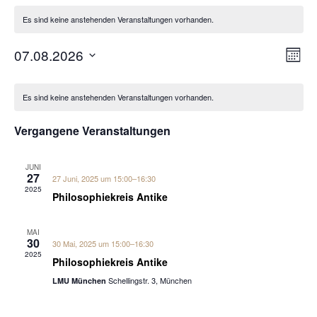
Es sind keine anstehenden Veranstaltungen vorhanden.
An
Ve
07.08.2026
Mona
Datum
An
Nav
wählen.
Kalender
Na
Es sind keine anstehenden Veranstaltungen vorhanden.
von
Vergangene Veranstaltungen
Veranstaltungen
JUNI
27
27 Juni, 2025 um 15:00
–
16:30
2025
Philosophiekreis Antike
MAI
30
30 Mai, 2025 um 15:00
–
16:30
2025
Philosophiekreis Antike
Schellingstr. 3, München
LMU München