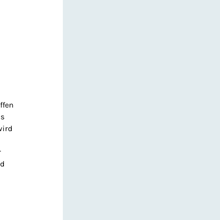
ffen
Es
wird
r
nd