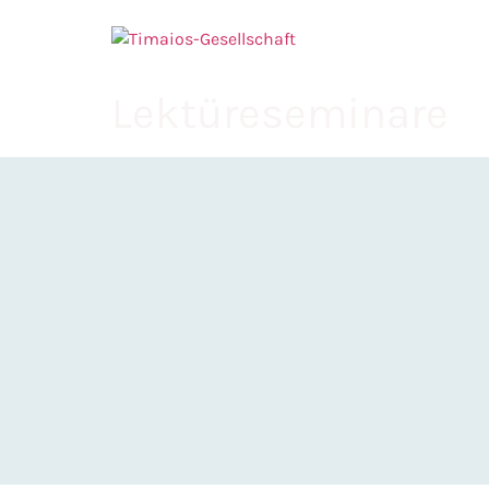
springen
Lektüreseminare