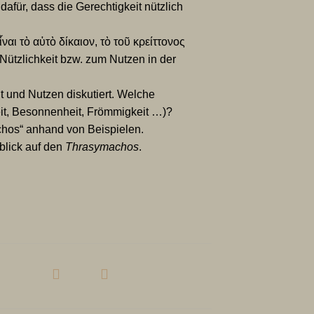
für, dass die Gerechtigkeit nützlich
αι τὸ αὐτὸ δίκαιον, τὸ τοῦ κρείττονος
Nützlichkeit bzw. zum Nutzen in der
t und Nutzen diskutiert. Welche
it, Besonnenheit, Frömmigkeit …)?
chos“ anhand von Beispielen.
nblick auf den
Thrasymachos
.