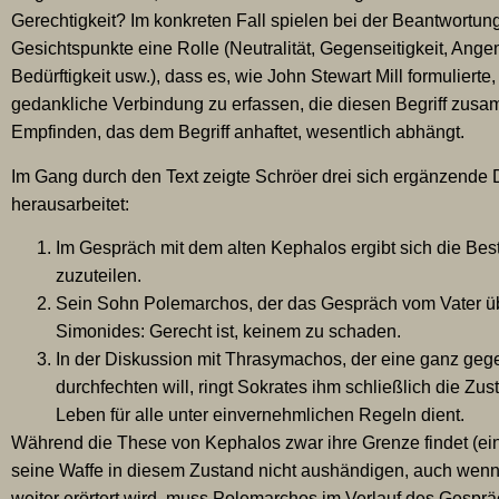
Gerechtigkeit? Im konkreten Fall spielen bei der Beantwortung
Gesichtspunkte eine Rolle (Neutralität, Gegenseitigkeit, Ang
Bedürftigkeit usw.), dass es, wie John Stewart Mill formulierte,
gedankliche Verbindung zu erfassen, die diesen Begriff zusam
Empfinden, das dem Begriff anhaftet, wesentlich abhängt.
Im Gang durch den Text zeigte Schröer drei sich ergänzende D
herausarbeitet:
Im Gespräch mit dem alten Kephalos ergibt sich die Bes
zuzuteilen.
Sein Sohn Polemarchos, der das Gespräch vom Vater üb
Simonides: Gerecht ist, keinem zu schaden.
In der Diskussion mit Thrasymachos, der eine ganz gege
durchfechten will, ringt Sokrates ihm schließlich die Z
Leben für alle unter einvernehmlichen Regeln dient.
Während die These von Kephalos zwar ihre Grenze findet (ei
seine Waffe in diesem Zustand nicht aushändigen, auch wenn si
weiter erörtert wird, muss Polemarchos im Verlauf des Gesprä