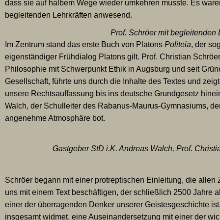
dass sie auf halbem Wege wieder umkehren musste. Es ware
begleitenden Lehrkräften anwesend.
Prof. Schröer mit begleitenden 
Im Zentrum stand das erste Buch von Platons
Politeia
, der s
eigenständiger Frühdialog Platons gilt. Prof. Christian Schröer
Philosophie mit Schwerpunkt Ethik in Augsburg und seit Grün
Gesellschaft, führte uns durch die Inhalte des Textes und ze
unsere Rechtsauffassung bis ins deutsche Grundgesetz hinein
Walch, der Schulleiter des Rabanus-Maurus-Gymnasiums, den 
angenehme Atmosphäre bot.
Gastgeber StD i.K. Andreas Walch, Prof. Christi
Schröer begann mit einer protreptischen Einleitung, die allen
uns mit einem Text beschäftigen, der schließlich 2500 Jahre a
einer der überragenden Denker unserer Geistesgeschichte ist
insgesamt widmet, eine Auseinandersetzung mit einer der wic