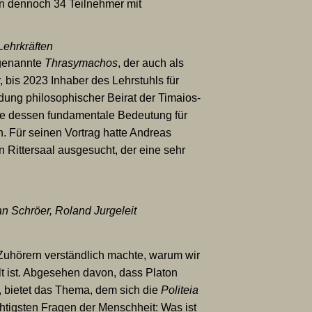
n dennoch 34 Teilnehmer mit
Lehrkräften
ogenannte
Thrasymachos
, der auch als
, bis 2023 Inhaber des Lehrstuhls für
dung philosophischer Beirat der Timaios-
igte dessen fundamentale Bedeutung für
. Für seinen Vortrag hatte Andreas
Rittersaal ausgesucht, der eine sehr
an Schröer, Roland Jurgeleit
 Zuhörern verständlich machte, warum wir
lt ist. Abgesehen davon, dass Platon
, bietet das Thema, dem sich die
Politeia
htigsten Fragen der Menschheit: Was ist