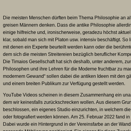
Die meisten Menschen dürften beim Thema Philosophie an al
greisen Männern denken. Dass die antike Philosophie allerdi
einige hilfreiche und, ironischerweise, geradezu höchst aktuell
klar, sobald man sich mit Platon usw. intensiv beschäftigt. So l
mit denen ein Experte beurteilt werden kann oder die berühmt
dem sich die meisten Streitereien bezüglich beruflicher Komp
Die Timaios Gesellschaft hat sich deshalb, unter anderem, zum
Philosophen und ihre Lehren für die Moderne fruchtbar zu m
modernem Gewand“ sollen dabei die antiken Ideen mit den gä
und einem breiten Publikum zur Verfügung gestellt werden.
YouTube Videos scheinen in diesem Zusammenhang ein unab
dem wir keinesfalls zurückschrecken wollen. Aus diesem Gru
beschlossen, ein eigenes Studio einzurichten, in welchem die
oder fotografiert werden können. Am 25. Februar 2022 fand in
Dabei wurde ein Hintergrund in der Vereinsfarbe an der Wand