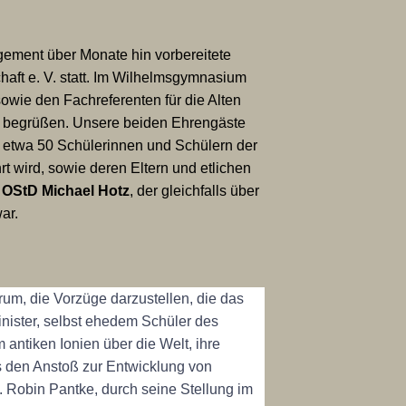
gement über Monate hin vorbereitete
haft e. V. statt. Im Wilhelmsgymnasium
owie den Fachreferenten für die Alten
, begrüßen. Unsere beiden Ehrengäste
s etwa 50 Schülerinnen und Schülern der
 wird, sowie deren Eltern und etlichen
,
OStD Michael Hotz
, der gleichfalls über
war.
rum, die Vorzüge darzustellen, die das
inister, selbst ehedem Schüler des
antiken Ionien über die Welt, ihre
den Anstoß zur Entwicklung von
. Robin Pantke, durch seine Stellung im