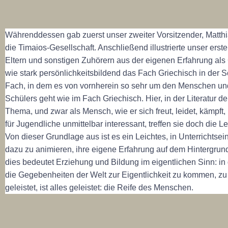
Währenddessen gab zuerst unser zweiter Vorsitzender, Matthi
die Timaios-Gesellschaft. Anschließend illustrierte unser erste
Eltern und sonstigen Zuhörern aus der eigenen Erfahrung als 
wie stark persönlichkeitsbildend das Fach Griechisch in der S
Fach, in dem es von vornherein so sehr um den Menschen und
Schülers geht wie im Fach Griechisch. Hier, in der Literatur de
Thema, und zwar als Mensch, wie er sich freut, leidet, kämpft, 
für Jugendliche unmittelbar interessant, treffen sie doch die
Von dieser Grundlage aus ist es ein Leichtes, in Unterrichtse
dazu zu animieren, ihre eigene Erfahrung auf dem Hintergrund 
dies bedeutet Erziehung und Bildung im eigentlichen Sinn: in 
die Gegebenheiten der Welt zur Eigentlichkeit zu kommen, zu 
geleistet, ist alles geleistet: die Reife des Menschen.