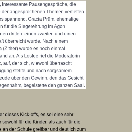
 interessante Pausengespräche, die
e der angesprochenen Themen vertieften.
es spannend. Gracia Prüm, ehemalige
 für die Siegerehrung im Agon
inen dritten, einen zweiten und einen
aft überreicht wurde. Nach einem
 (Zither) wurde es noch einmal
nd an. Als Losfee rief die Moderatorin
auf, der sich, wiewohl überrascht
rfügung stellte und nach sorgsamem
reude über den Gewinn, den das Gesicht
gegennahm, begeisterte den ganzen Saal.
dieses Kick-offs, es sei eine sehr
owohl für die Kinder, als auch für die
s an der Schule greifbar und deutlich zum