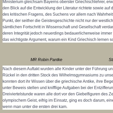
Ministerium gleichsam Bayerns oberster Griechischlehrer, erwe
den Blick auf die Entwicklung der Literatur richtete sowie auf
des kritischen Fragens, des Suchens vor allem nach Wahrhei
Punkt, der seither die Geistesgeschichte nicht nur der westli
sämtlichen Fortschritt in Wissenschaft und Gesellschaft verd
deren Integrität jedoch neuerdings bedauerlicherweise immer wi
das wichtigste Argument, warum ein Kind Griechisch lernen sol
MR Robin Pantke
St
Nach diesem Auftakt wurden alle Kinder unter der Führung un
Rückel in den dritten Stock des Wilhelmsgymnasiums zu unser
konnten dort ihr Wissen über die griechische Antike, ihre Beg
unter Beweis stellen und knifflige Aufgaben bei der Entzifferu
Dreiviertelstunde waren alle dort vor den Giebelfiguren des 
olympischem Geist, eifrig im Einsatz, ging es doch darum, 
wenn man unter die ersten drei kam.