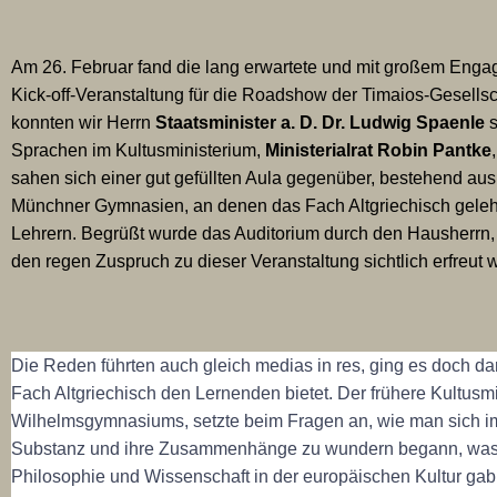
Am 26. Februar fand die lang erwartete und mit großem Enga
Kick-off-Veranstaltung für die Roadshow der Timaios-Gesellsc
konnten wir Herrn
Staatsminister a. D. Dr. Ludwig Spaenle
s
Sprachen im Kultusministerium,
Ministerialrat Robin Pantke
sahen sich einer gut gefüllten Aula gegenüber, bestehend au
Münchner Gymnasien, an denen das Fach Altgriechisch gelehrt
Lehrern. Begrüßt wurde das Auditorium durch den Hausherrn
den regen Zuspruch zu dieser Veranstaltung sichtlich erfreut 
Die Reden führten auch gleich medias in res, ging es doch da
Fach Altgriechisch den Lernenden bietet. Der frühere Kultusm
Wilhelmsgymnasiums, setzte beim Fragen an, wie man sich im 
Substanz und ihre Zusammenhänge zu wundern begann, was 
Philosophie und Wissenschaft in der europäischen Kultur gab