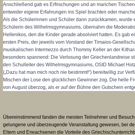
Anschließend gab es Erfrischungen und an manchen Tischen,
entweder eigene Erfahrungen ins Spiel brachten oder manch
Als die Schülerinnen und Schüler dann zurückkamen, wurde 
Schülerin des Wilhelmsgymnasiums, übernahm die Moderation
Hellenikos, den die Kinder gerade absolviert hatten. Es gab e
ersten Preis, der jeweils vom Vorstand der Timaios-Gesellsch
musikalischen Intermezzo durch Thommy Keller an der Kithara
besonders spannend: Die Verlosung der Griechenlandreise sta
den Schulleiter des Wilhelmsgymnasiums, OStD Michael Hotz, 
(„Dazu hat man mich noch nie bestimmt!“) bereitwillig zur Ve
Mischen der Lose den glücklichen Gewinner zog. Die helle F
von August überzog, als er auf der Bühne den Gutschein ent
Übereinstimmend fanden die meisten Teilnehmer und Besucher 
gelungene und überzeugende Veranstaltung gewesen, bei der s
Eltern und Erwachsenen die Vorteile des Griechischunterricht