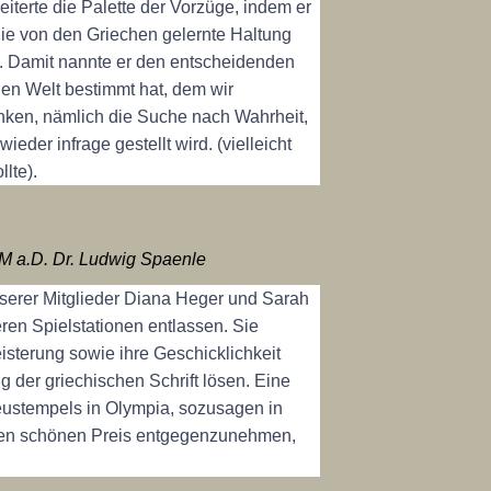
iterte die Palette der Vorzüge, indem er
 die von den Griechen gelernte Haltung
t. Damit nannte er den entscheidenden
chen Welt bestimmt hat, dem wir
anken, nämlich die Suche nach Wahrheit,
eder infrage gestellt wird. (vielleicht
lte).
M a.D. Dr. Ludwig Spaenle
serer Mitglieder Diana Heger und Sarah
en Spielstationen entlassen. Sie
eisterung sowie ihre Geschicklichkeit
ng der griechischen Schrift lösen. Eine
Zeustempels in Olympia, sozusagen in
einen schönen Preis entgegenzunehmen,